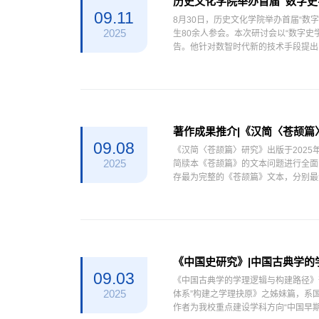
历史文化学院举办首届“数字史
09.11
8月30日，历史文化学院举办首届“
2025
生80余人参会。本次研讨会以“数字史学
告。他针对数智时代新的技术手段提出
规则，而是基于语言...
著作成果推介|《汉简〈苍颉篇
09.08
《汉简〈苍颉篇〉研究》出版于2025
2025
简牍本《苍颉篇》的文本问题进行全面
存最为完整的《苍颉篇》文本，分别最
北大简本的简序以及汉牍本的章序问题，.
《中国史研究》|中国古典学的
09.03
《中国古典学的学理逻辑与构建路径》刊
2025
体系”构建之学理抉原》之姊妹篇，系国
作者为我校重点建设学科方向“中国早