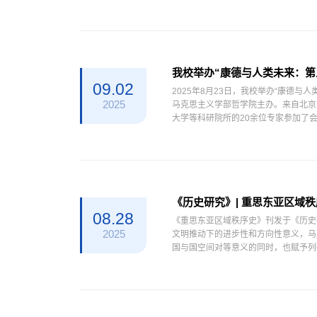
学科化，经历了从“西方古典学”...
我校举办“康德与人类未来：第
09.02
2025年8月23日，我校举办“康德
2025
马克思主义学部哲学院主办。来自北京
大学等科研院所的20余位专家参加了
大学姚大志教授、吉林大...
《历史研究》| 重思东亚区域
08.28
《重思东亚区域秩序史》刊发于《历史
2025
文明推动下的进步性和方向性意义，马
国与国空间对等意义的同时，也赋予列强“
利益时的道...