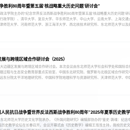
争胜利80周年暨第五届‘核战略重大历史问题’研讨会”
处、政法学院主办的“纪念世界反法西斯战争胜利80周年暨第五届‘核战略重大历史问题’研
行政学院）、清华大学、复旦大学、华东师范大学、中山大学、云南大学、上海交通
津师范大学、河南师范大学、浙江海洋大学、西北核技术研究所、东北师范大学以及康
展与跨境区域合作研讨会（2025）
新时期大边疆区发展与跨境区域合作研讨会。本次会议由东北师范大学社会科学处和国际
理过程与生态安全教育部重点实验室、中国东北研究院、俄罗斯与北极区域合作研究
远东分院太平洋地理研究所、中国科学院地理科学与资源研究所、天津师范大学、中
国人民抗日战争暨世界反法西斯战争胜利80周年”2025年夏季历史教
，东北师范大学历史文化学院承办，《外国问题研究》编辑部协办的“鉴史·铸魂：纪念
三届历史教学论坛在长春召开。会议开幕式由《历史教学》编辑王湉湉主持，我校历史