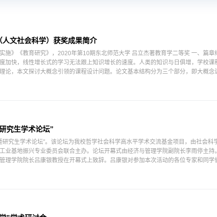
（人文社会科学）获奖成果简介
施》《教育研究》，2020年第10期东北师范大学 吕立杰著教育学二等奖 一、篇
度加快，线性增长式的学习无法跟上知识增长的速度。人类的知识与日俱增，学校课
理论，本文探讨大概念引领的课程设计问题。论文基本结构分为三个部分，即大概念课
研究生学术论坛”
坛暨研究生学术论坛”。该论坛为我校哲学社会科学高水平学术交流基金项目，由社会科
工业基地振兴专业委员会联合主办。论坛开幕式由经济与管理学院副院长李雨停主持
管理学院院长吕康银教授在开幕式上致辞。吕康银对参加本次活动的各位专家和同学