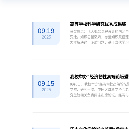
高等学校科学研究优秀成果奖
09.19
获奖成果：《大概念课程设计的内涵与实
2025
变迁，知识总量激增，存量知识贬值速
怎样解决这一矛盾问题，基于当代学习
“是什么？”“怎么做？”。...
我校举办“经济韧性高端论坛暨
09.15
9月6日，我校举办“经济韧性高端论
2025
学院、研究生院、中国区域科学协会老
究生院相关负责同志出席论坛。经济与
迎。她强调，面对百年未有...