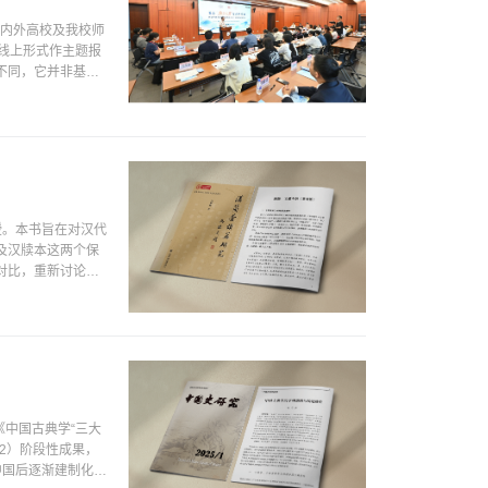
国内外高校及我校师
以线上形式作主题报
不同，它并非基于
授。本书旨在对汉代
及汉牍本这两个保
对比，重新讨论了
《中国古典学“三大
22）阶段性成果，
中国后逐渐建制化和