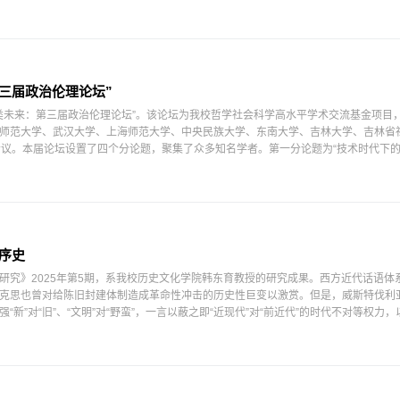
三届政治伦理论坛”
与人类未来：第三届政治伦理论坛”。该论坛为我校哲学社会科学高水平学术交流基金项目
师范大学、武汉大学、上海师范大学、中央民族大学、东南大学、吉林大学、吉林省
会议。本届论坛设置了四个分论题，聚集了众多知名学者。第一分论题为“技术时代下的
秩序史
研究》2025年第5期，系我校历史文化学院韩东育教授的研究成果。西方近代话语体
克思也曾对给陈旧封建体制造成革命性冲击的历史性巨变以激赏。但是，威斯特伐利
新”对“旧”、“文明”对“野蛮”，一言以蔽之即“近现代”对“前近代”的时代不对等权力