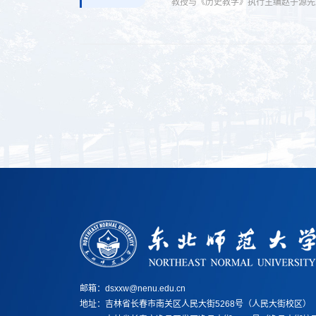
教授与《历史教学》执行主编赵子源先
重要意义后，结合自身研...
邮箱：dsxxw@nenu.edu.cn
地址：
吉林省长春市南关区人民大街5268号（人民大街校区）