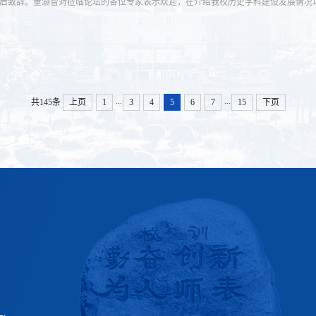
后致辞。董灏智对莅临论坛的各位专家表示欢迎，在介绍我校历史学科建设发展情况
...
...
共145条
上页
1
3
4
5
6
7
15
下页