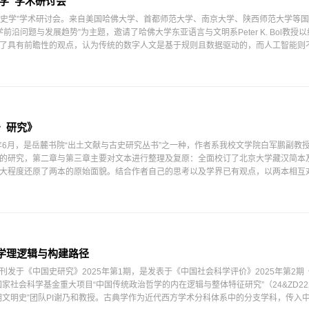
学”学术研讨会
数字史学”学术研讨会。来自美国哈佛大学、首都师范大学、南京大学、陕西师范大学等
前沿问题与发展趋势”为主题，邀请了哈佛大学东亚语言与文明系Peter K. Bol教授
了具有前瞻性的观点，认为传统的数字人文是基于规则且数据驱动的，而人工智能则
〉研究》
年6月，是岳麓书院“出土文献与古史研究丛书”之一种，作者系我校文学院白军鹏副教
的研究，第二章与第三章主要对文本进行整理及复原：全面校订了北京大学藏汉简本
大程度还原了两本的原始面貌。结合作者自己的思考以及学界已有观点，以两本相互
..
学理逻辑与构建路径
发于《中国史研究》2025年第1期，是发表于《中国社会科学评价》2025年第2期
家社会科学基金重大项目“中国传统政治哲学的内在逻辑与整体特征研究”（24&ZD2
期文明史”团队PI谢乃和教授。古典学作为近代西方学术分科体系中的分支学科，传入