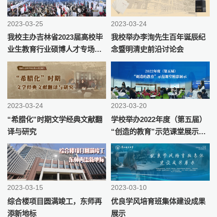
2023-03-25
2023-03-24
我校主办吉林省2023届高校毕
我校举办李洵先生百年诞辰纪
业生教育行业硕博人才专场招
念暨明清史前沿讨论会
聘会 吉林省副省长梁仁哲到
校调研指导
2023-03-24
2023-03-20
“希腊化”时期文学经典文献翻
学校举办2022年度（第五届）
译与研究
“创造的教育”示范课堂展示活
动
2023-03-15
2023-03-10
综合楼项目圆满竣工，东师再
优良学风培育班集体建设成果
添新地标
展示