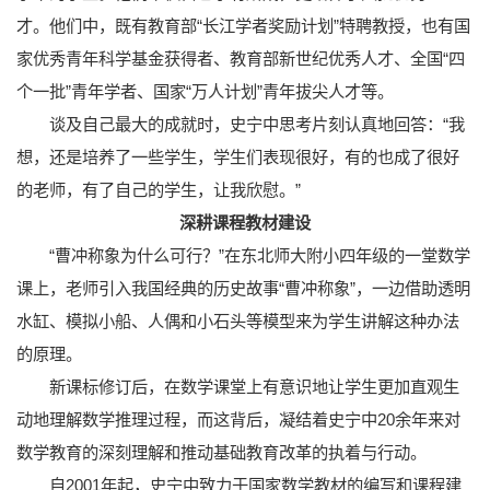
才。他们中，既有教育部“长江学者奖励计划”特聘教授，也有国
家优秀青年科学基金获得者、教育部新世纪优秀人才、全国“四
个一批”青年学者、国家“万人计划”青年拔尖人才等。
谈及自己最大的成就时，史宁中思考片刻认真地回答：“我
想，还是培养了一些学生，学生们表现很好，有的也成了很好
的老师，有了自己的学生，让我欣慰。”
深耕课程教材建设
“曹冲称象为什么可行？”在东北师大附小四年级的一堂数学
课上，老师引入我国经典的历史故事“曹冲称象”，一边借助透明
水缸、模拟小船、人偶和小石头等模型来为学生讲解这种办法
的原理。
新课标修订后，在数学课堂上有意识地让学生更加直观生
动地理解数学推理过程，而这背后，凝结着史宁中20余年来对
数学教育的深刻理解和推动基础教育改革的执着与行动。
自2001年起，史宁中致力于国家数学教材的编写和课程建