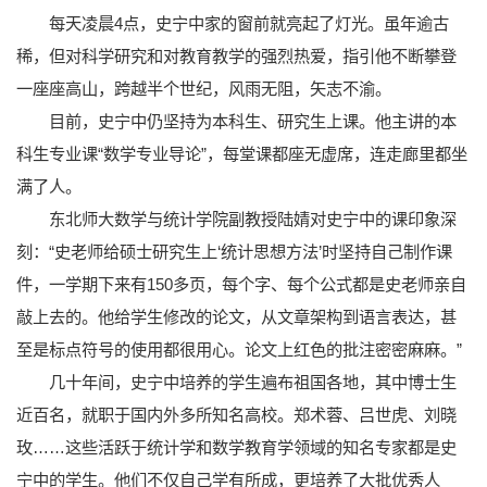
每天凌晨4点，史宁中家的窗前就亮起了灯光。虽年逾古
稀，但对科学研究和对教育教学的强烈热爱，指引他不断攀登
一座座高山，跨越半个世纪，风雨无阻，矢志不渝。
目前，史宁中仍坚持为本科生、研究生上课。他主讲的本
科生专业课“数学专业导论”，每堂课都座无虚席，连走廊里都坐
满了人。
东北师大数学与统计学院副教授陆婧对史宁中的课印象深
刻：“史老师给硕士研究生上‘统计思想方法’时坚持自己制作课
件，一学期下来有150多页，每个字、每个公式都是史老师亲自
敲上去的。他给学生修改的论文，从文章架构到语言表达，甚
至是标点符号的使用都很用心。论文上红色的批注密密麻麻。”
几十年间，史宁中培养的学生遍布祖国各地，其中博士生
近百名，就职于国内外多所知名高校。郑术蓉、吕世虎、刘晓
玫……这些活跃于统计学和数学教育学领域的知名专家都是史
宁中的学生。他们不仅自己学有所成，更培养了大批优秀人