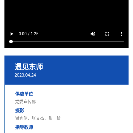
遇见东师
2023.04.24
供稿单位
党委宣传部
摄影
谢宜伦、张文杰、张 琦
指导教师