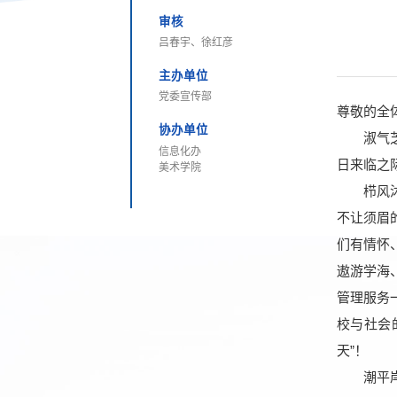
审核
吕春宇、徐红彦
主办单位
党委宣传部
尊敬的全
协办单位
淑气芝兰
信息化办
日来临之
美术学院
栉风沐雨
不让须眉
们有情怀
遨游学海
管理服务
校与社会
天”！
潮平岸阔