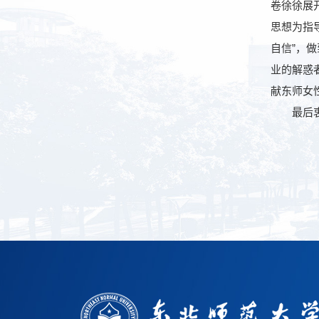
卷徐徐展
思想为指
自信”，
业的解惑
献东师女
最后衷心