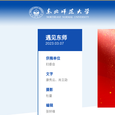
遇见东师
2023.03.07
供稿单位
妇委会
文字
康秀云、肖立勋
摄影
杜蔓
编辑
张轩维