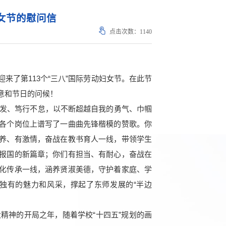
女节的慰问信
点击次数：
1140
了第113个“三八”国际劳动妇女节。在此节
意和节日的问候！
发、笃行不怠，以不断超越自我的勇气、巾帼
各个岗位上谱写了一曲曲先锋楷模的赞歌。你
养、有激情，奋战在教书育人一线，带领学生
报国的新篇章；你们有担当、有耐心，奋战在
化传承一线，涵养贤淑美德，守护着家庭、学
独有的魅力和风采，撑起了东师发展的“半边
精神的开局之年，随着学校“十四五”规划的画