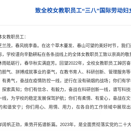
致全校女教职员工“三八”国际劳动妇
体女教职员工：
茂，春风桃李香。在这个草木蔓发、春山可望的美好时节，我们迎来
际，学校谨向辛勤耕耘在各条战线上的全体女教职员工致以崇高的敬
砥砺行，春华秋实满庭芳。回望2022年，全校女教职员工踔厉奋
的胆气、拼搏成就事业的豪气，在教书育人、科研创新、管理服务等
、有勇气，奋战在疫情防控一线，逆行在没有硝烟的战场；你们有学
、探索真知；你们有信念、有毅力，奋战在科研创新一线，谱写科技
一线，为学校的稳定发展保驾护航；你们有柔情、有爱心，奋战在文
的和谐安宁；你们用心、用情、用力，在各自的工作领域中展现出
帆正劲，乘势开拓谱新篇。2023年，是全面贯彻落实党的二十大