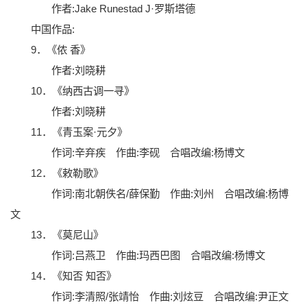
作者:Jake Runestad J·罗斯塔德
中国作品:
9．《侬 香》
作者:刘晓耕
10．《纳西古调一寻》
作者:刘晓耕
11．《青玉案·元夕》
作词:辛弃疾 作曲:李砚 合唱改编:杨博文
12．《敕勒歌》
作词:南北朝佚名/薛保勤 作曲:刘州 合唱改编:杨博
文
13．《莫尼山》
作词:吕燕卫 作曲:玛西巴图 合唱改编:杨博文
14．《知否 知否》
作词:李清照/张靖怡 作曲:刘炫豆 合唱改编:尹正文