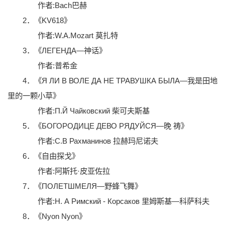
作者:Bach巴赫
2．《KV618》
作者:W.A.Mozart 莫扎特
3．《ЛЕГЕНДА—神话》
作者:普希金
4．《Я ЛИ В ВОЛЕ ДА НЕ ТРАВУШКА БЫЛА—我是田地
里的一颗小草》
作者:П.Й Чайковский 柴可夫斯基
5．《БОГОРОДИЦЕ ДЕВО РЯДУЙСЯ—晚 祷》
作者:С.В Рахманинов 拉赫玛尼诺夫
6．《自由探戈》
作者:阿斯托·皮亚佐拉
7．《ПОЛЕТШМЕЛЯ—野蜂飞舞》
作者:Н. А Римский - Корсаков 里姆斯基—科萨科夫
8．《Nyon Nyon》