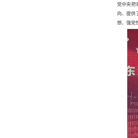
党中央把
向、提供
想、强党