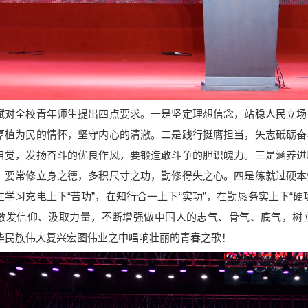
全校青年师生提出四点要求。一是坚定理想信念，站稳人民立场
厚植为民的情怀，坚守内心的清澈。二是践行挺膺担当，矢志砥砺奋
自觉，发扬奋斗的优良作风，要锻造敢斗争的胆识魄力。三是涵养进
。要常修立身之德，多积尺寸之功，勤修得失之心。四是练就过硬本
在学习充电上下“苦功”，在知行合一上下“实功”，在勤恳务实上下“
激发信仰、汲取力量，不断增强做中国人的志气、骨气、底气，树
华民族伟大复兴宏图伟业之中唱响壮丽的青春之歌！