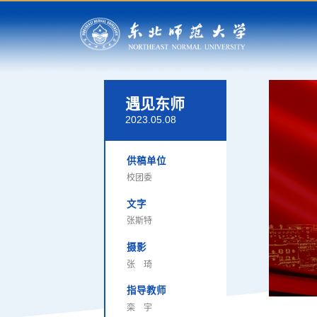
遇见东师
2023.05.08
供稿单位
校团委
文字
张斯特
摄影
张 琦
指导教师
栾 宇