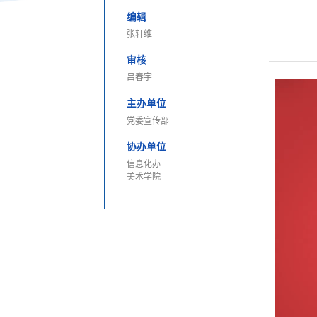
编辑
张轩维
审核
吕春宇
主办单位
党委宣传部
协办单位
信息化办
美术学院