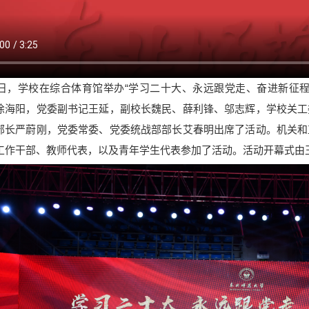
，学校在综合体育馆举办“学习二十大、永远跟党走、奋进新征程
徐海阳，党委副书记王延，副校长魏民、薛利锋、邬志辉，学校关工
部长严蔚刚，党委常委、党委统战部部长艾春明出席了活动。机关和
工作干部、教师代表，以及青年学生代表参加了活动。活动开幕式由