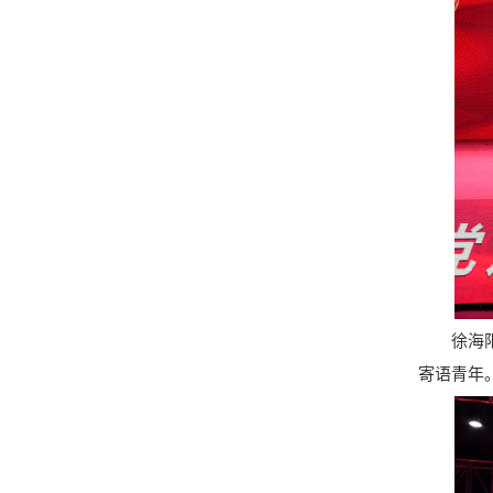
徐海阳为
寄语青年