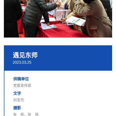
遇见东师
2023.03.25
供稿单位
党委宣传部
文字
刘宝杰
摄影
张 帆、张 琦