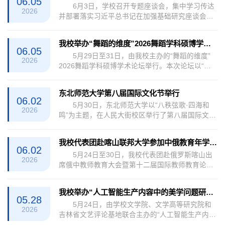
06.05
6月3日，学校召开专题座谈会，集中学习传达
面，系统报道我校深化教师教育改革创新的实践举
2026
并部署落实习近平总书记在加强基础研究座谈会上
措与工作成效。 附：教育部简报〔2026〕第15
的重要讲话精神，进一步统一思想、凝聚共识，推
期《东北师范大学聚焦创新型卓越教师培养 推进新
动学校基础研究高质量发展，助力高水平科技自立
时代教师教育高质量发展》
我校举办“舞蹈的维度”2026舞蹈学科硕博学术论坛
自强。校长徐海阳、副校长魏民出席会议并讲话。
06.05
5月29日至31日，由我校主办的“舞蹈的维度”
学校科学技术处、理科及部分交叉学科学院（部）
2026
2026舞蹈学科硕博学术论坛举行。本次论坛以“知
主要负责人及分管科研工作副院长参加会议。
识·技能·媒介——数智时代舞蹈艺术的主动回应”为
会上，魏民领学了习近平总书记在加强基础研究座
主题，深度契合数智文明重塑艺术形态的时代背
谈会上的重要讲话精神。他表示，习近平总书记
东北师范大学第八届国际文化节举行
景，旨在深化舞蹈学科学术研究，拓宽交流边界。
深...
06.02
5月30日，东北师范大学以“八秩弦歌·四海和
吉林省文联党组成员、副主席张东航出席开幕式并
2026
鸣”为主题，在人民大街校区举行了第八届国际文化
致辞。他充分肯定了东北师范大学舞蹈专业在学科
节。副校长魏民、吉林省文化和旅游厅非物质文化
建设、专业评估、学位点布局等方面取得的成就，
遗产处负责人、学校国际合作与交流处及相关学院
并指出本次论坛是全国舞蹈学界交流互鉴的重...
我校代表团赴喀山联邦大学参加中俄教育年学术活动
（部）负责人出席开幕式。来自80余个国家的三千
06.02
5月24日至30日，我校代表团赴俄罗斯喀山出
余名中外师生欢聚校园，共同参与这场文化盛会。
2026
席俄中教师教育大会暨第十二届国际教师教育论坛
魏民在致辞中回顾了学校国际化办学的深厚积淀。
（IFTE-2026）。本届论坛是中俄教育年重要学术
他表示，东师八十载薪火相传，始终致力于培养兼
活动，以“教师培养与人工智能：大学案例研究”为
具家国情怀与全球视野的新时代青年。立足文明...
我校举办“人工智能生产内容中的美学问题研究”学术研讨会
主题，由喀山联邦大学、俄罗斯教育科学院等机构
05.28
5月24日，由学校文学院、文学高等研究院和
联合主办，吸引了中国、俄罗斯、南非、印度、马
2026
吉林省文艺评论基地联合主办的“人工智能生产内容
来西亚等10余个国家和地区的教师教育领域研究者
中的美学问题研究”学术研讨会在我校召开。来自北