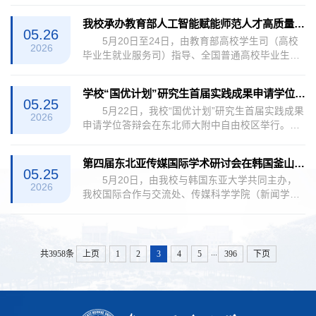
与管理者参与。我校派出的10人代表团全程参与了
京大学、四川大学、吉林大学、深圳大学、首都师
主旨报告、分论坛、圆桌论坛等各项活动。我校
我校承办教育部人工智能赋能师范人才高质量就业创新研修班
范大学、江苏师范大学、高等教育出版社、《社会
副...
05.26
5月20日至24日，由教育部高校学生司（高校
科学战线》杂志社及我校的专家学者参会，围绕人
2026
毕业生就业服务司）指导、全国普通高校毕业生教
工智能时代美学理论重构、AI生成内容的审美机制
育行业就业创业指导委员会主办、东北师范大学承
与价值边界、中国自主美学知识体系建构等议题展
办的“人工智能赋能师范人才高质量就业创新研修班
开研讨。我校党委副书记庞立生出席开幕式并致
学校“国优计划”研究生首届实践成果申请学位答辩会举行
（第二期）”在杭州举行。来自全国24个省（直辖
辞，...
05.25
5月22日，我校“国优计划”研究生首届实践成果
市）80余所高校的119名师范教育领域就业工作骨
2026
申请学位答辩会在东北师大附中自由校区举行。研
干教师齐聚杭州，围绕“AI赋能就业能力提升”核心
究生院、教师教育研究院主要负责人、答辩委员会
目标开展深度研修，为新时代师范人才培养注入智
专家、导师工作坊代表及化学学科“国优计划”研究
慧动能。 本次研修班紧扣教育部“专业+人工...
第四届东北亚传媒国际学术研讨会在韩国釜山举办
生、教育硕士研究生代表共计80余人参加了会议。
05.25
5月20日，由我校与韩国东亚大学共同主办，
经过现场展示和答辩，化学学院杨哲同学成为学校
2026
我校国际合作与交流处、传媒科学学院（新闻学
首位以实践成果申请学位，通过教育硕士答辩的“国
院）、艺术高等研究院联合承办的第四届东北亚传
优计划”研究生。会上，研究生院主要负责人及指导
媒国际学术研讨会在韩国釜山东亚大学召开。本届
教师，围绕深化“国优计划”培养改革、创新...
研讨会以“互鉴·融通·共进：东北亚的角色与责任”为
主题，聚焦数智化背景下东北亚传媒的前沿发展，
...
共3958条
上页
1
2
3
4
5
396
下页
旨在推动东北亚传媒学术共同体建设，服务区域文
明互鉴与文化传播。我校副校长魏民、国际合作与
交流处负责人出席本次研讨会。魏民在开幕式上致
辞，...