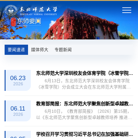
要闻速递
媒体师大
专题新闻
东北师范大学深圳校友会体育学院（冰雪学院）分会成立大会在深圳举行
06.23
6月13日，东北师范大学深圳校友会体育学院
2026
（冰雪学院）分会成立大会在东北师范大学附属中
学深圳学校举行。深圳校友会终身荣誉会长张宝
泉、会长姜安、副会长刘丰宁、秘书长张建，东北
教育部简报：东北师范大学聚焦创新型卓越教师培养 推进新时代教师教育高质量发展
师范大学附属中学深圳学校党总支书记、执行校长
06.11
6月10日，《教育部简报》〔2026〕第15期，
宋锐，学校校友工作办公室负责人、体育学院（冰
2026
以《东北师范大学聚焦创新型卓越教师培养 推进新
雪学院）领导班子成员和教师代表，各地兄弟校友
时代教师教育高质量发展》为题，从深化改革探索
会代表，以及百余位在深体育校友参加了活
未来教师培养新范式、协同联动共建开放融合育人
动。 会上，宋锐在致辞中对与会人员的到
学校召开学习贯彻习近平总书记在加强基础研究座谈会上的重要讲话精神专题座谈会
新生态、数智赋能引领教师教育转型新赛道三个方
来表示热烈...