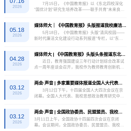
07.16
7月15日，《中国教育报》以《东北四校深化
发展等方面，全方位展现了东北师范大学深耕师范
2026
“国优计划”研究生培养改革——联手共育“未来良
报国、坚持学术创新的使命和担当，以及助力建设
师”》为题，在头版头条报道了东北师范大学联合哈
教育强国、科技强国、人才强国的生动实践。
尔滨工业大学、吉林大学、大连理工大学深化“国优
附：报道链接
媒体师大｜《中国教育报》头版报道我校廉洁文化建设特色工作：打造“行走的廉洁公开课”
计划”研究生培养改革，共建东北地区“国优计划”研
05.18
5月18日，《中国教育报》头版“清风校园——
究生培养共同体的实践探索。报道从共建融合课程
2026
新时代廉洁文化建设行动系列报道”专栏，以“东北
体系、共建一流导师团队等方面，介绍了四校打破
师范大学创新开展廉洁教育 打造‘行走的廉洁公开
校际壁垒、贯通培养环节、打通资源壁垒，实现课
课’”为题，刊发专题报道，深度聚焦我校廉洁文化建
程互选、师资共享、基地共用、学位互认...
媒体师大 | 《中国教育报》头版头条报道东北师大“教师教育创新机制改革试点”经验
设特色工作。附：报道链接
04.28
近日，教育强国建设三年行动计划综合改革试
2026
点一周年座谈会召开，我校作为教师教育创新机制
改革试点的代表在会上作交流发言，教师教育改革
相关做法引起广泛关注。4月25日，《中国教育
两会·声音 | 多家重要媒体报道全国人大代表、我校思想政治教育研究中心主任杨晓慧
报》头版头条以《奏响“育人和弦” 培养未来教师》
03.12
3月12日下午，十四届全国人大四次会议在京
为题，深度报道东北师大在健全高水平大学与师范
2026
闭幕。全国人大代表、我校思想政治教育研究中心
院校协同育人机制方面的创新经验。此前，教育部
主任杨晓慧在会议期间，围绕全国人大常委会工作
“微言教育”公众号以“创新未来教师培养理念，来看
报告审议等议题积极建言献策，相关发言被《光明
东北师范大学的协同育人实践”为题、中国教...
两会·声音 | 全国政协委员、民盟盟员、我校生命科学学院教授刘宝：建议大力推进黑土地保护利用标准体系建设
日报》、中国日报网、吉祥新闻等媒体报道。
03.12
3月11日上午，全国政协十四届四次会议在京闭
附： 1.《光明日报》报道链接 2.中国日报
2026
幕。会议期间，全国政协委员、民盟盟员、我校生
网报道链接 3.吉祥新闻报道链接
命科学学院教授刘宝围绕黑土地保护利用问题积极