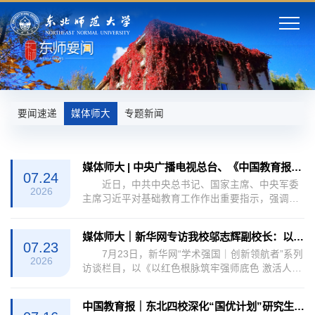
要闻速递
媒体师大
专题新闻
媒体师大 | 中央广播电视总台、《中国教育报》报道我校教师热议习近平总书记对基础教育工作重要指示精神
07.24
近日，中共中央总书记、国家主席、中央军委
2026
主席习近平对基础教育工作作出重要指示，强调全
面贯彻党的教育方针，落实立德树人根本任务，不
断开创基础教育高质量发展新局面。7月22日，全
媒体师大｜新华网专访我校邬志辉副校长：以红色根脉筑牢强师底色 激活人才培养“新动能”
国基础教育工作会议在京召开，会上传达了习近平
07.23
7月23日，新华网“学术强国｜创新领航者”系列
总书记重要指示。7月23日、24日，中央广播电视
2026
访谈栏目，以《以红色根脉筑牢强师底色 激活人才
总台中国之声《全国新闻联播》《新闻和报纸摘
培养“新动能”》为题，对我校邬志辉副校长进行了
要》栏目报道了广大教育工作者对习近平总书记重
专访。访谈中，邬志辉副校长从红色育人初心、学
要指示的热烈反响。我校校长助理、附属中学校长
中国教育报｜东北四校深化“国优计划”研究生培养改革——联手共育“未来良师”
科建设布局、人才培养创新、服务国家战略和区域
邵志...