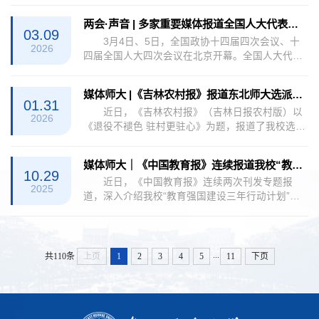
履职建言，建议大力推进黑土地保护利用标准体系
两会·声音 | 多家重要媒体报道全国人大代表，东北师大校长助理、附属中学校长邵志豪
建设，守护好“耕地中的大熊猫”，保住中国人的“金
03.09
3月4日、5日，全国政协十四届四次会议、十
饭碗”。附：1.《吉林日报》报道链接2.《协商新
2026
四届全国人大四次会议在北京开幕。全国人大代
报》报道链接
表，东北师范大学校长助理、附属中学校长邵志豪
围绕基础教育改革发展的多项建议，得到了多家中
媒体师大 |《吉林农村报》报道东北师大选派的驻村第一书记周大军事迹
央及省级权威媒体的高度关注与报道。
01.31
近日，《吉林农村报》（吉林日报农村版）以
2026
《退役不褪色 驻村更驻心》为题，报道了我校选派
到基层的党员干部、政法学院教师周大军的事迹。
报道展现了周大军作为长白县八道沟镇北兴村驻村
媒体师大｜《中国教育报》连续报道我校“教师教育创新机制改革试点”工作进展
第一书记，以军人的作风、党员的担当，成为村民
10.29
近日，《中国教育报》连续两次刊发专题报
信赖的“主心骨”和乡村振兴路上领路人的实干风
2025
道，深入介绍我校“教育强国建设三年行动计划”首
采。 附：报道链接
批试点“教师教育创新机制改革试点”工作进展，教
育部官网进行了转载报道。10月16日，《中国教育
报》以《东北师范大学加快推动教师教育数智转
型》为题报道了我校以教师教育大模型建设为牵
...
共110条
上页
1
2
3
4
5
11
下页
引，构建“垂直大模型＋智慧教学平台＋智能体集
群”层级联动的生态循环系统，全面推动助教、助
学、助评、助管等全链条升级，加快推动教师教育
数...