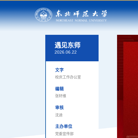
遇见东师
2026.06.22
文字
校庆工作办公室
编辑
张轩维
审核
沈迪
主办单位
党委宣传部