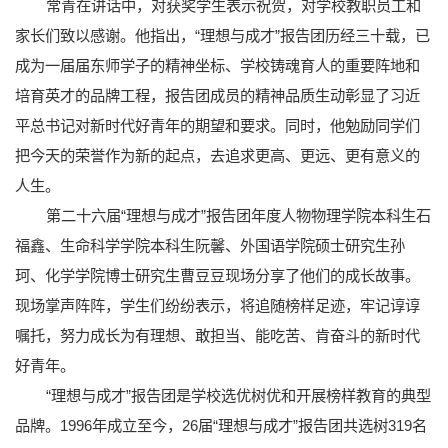
常青在讲话中，对获奖学生表示祝贺，对学校教职员工和
家长们致以感谢。他指出，“理想与成才”报告团历经三十载，已
成为一届届东师学子的精神坐标、学校铸魂育人的重要阵地和
培育英才的品牌工程，报告团成员的精神品质生动彰显了习近
平总书记对新时代好青年的期望和要求。同时，他勉励同学们
把今天的荣誉作为新的起点，去追求更高、更远、更有意义的
人生。
第二十六届“理想与成才”报告团年度人物物理学院本科生石
福鑫、生命科学学院本科生阮馨、外国语学院硕士研究生孙
珂、化学学院博士研究生曹豆豆现场分享了他们的成长故事。
现场掌声阵阵，学生们纷纷表示，将追随榜样足迹，牢记谆谆
嘱托，努力成长为有理想、敢担当、能吃苦、肯奋斗的新时代
好青年。
“理想与成才”报告团是学校选优树优和开展榜样教育的典型
品牌。1996年成立至今，26届“理想与成才”报告团共选树319名