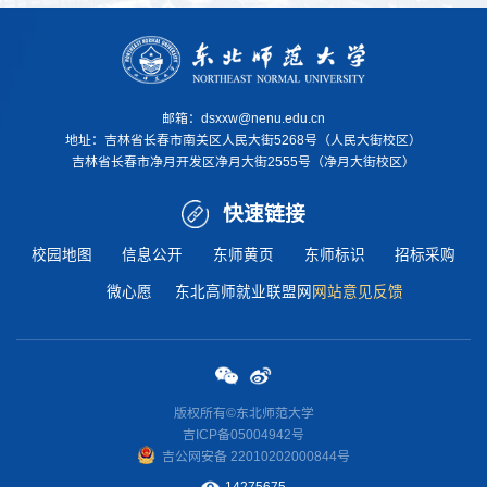
邮箱：dsxxw@nenu.edu.cn
地址：
吉林省长春市南关区人民大街5268号（人民大街校区）
吉林省长春市净月开发区净月大街2555号（净月大街校区）
快速链接
校园地图
信息公开
东师黄页
东师标识
招标采购
微心愿
东北高师就业联盟网
网站意见反馈
版权所有©东北师范大学
吉ICP备05004942号
吉公网安
备 22010202000844
号