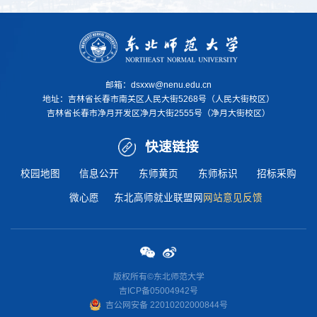
邮箱：dsxxw@nenu.edu.cn
地址：
吉林省长春市南关区人民大街5268号（人民大街校区）
吉林省长春市净月开发区净月大街2555号（净月大街校区）
快速链接
校园地图
信息公开
东师黄页
东师标识
招标采购
微心愿
东北高师就业联盟网
网站意见反馈
版权所有©东北师范大学
吉ICP备05004942号
吉公网安
备 22010202000844
号