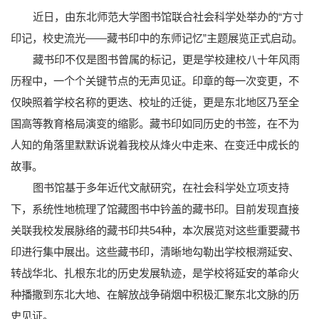
近日，由东北师范大学图书馆联合社会科学处举办的“方寸
印记，校史流光——藏书印中的东师记忆”主题展览正式启动。
藏书印不仅是图书曾属的标记，更是学校建校八十年风雨
历程中，一个个关键节点的无声见证。印章的每一次变更，不
仅映照着学校名称的更迭、校址的迁徙，更是东北地区乃至全
国高等教育格局演变的缩影。藏书印如同历史的书签，在不为
人知的角落里默默诉说着我校从烽火中走来、在变迁中成长的
故事。
图书馆基于多年近代文献研究，在社会科学处立项支持
下，系统性地梳理了馆藏图书中钤盖的藏书印。目前发现直接
关联我校发展脉络的藏书印共54种，本次展览对这些重要藏书
印进行集中展出。这些藏书印，清晰地勾勒出学校根溯延安、
转战华北、扎根东北的历史发展轨迹，是学校将延安的革命火
种播撒到东北大地、在解放战争硝烟中积极汇聚东北文脉的历
史见证。