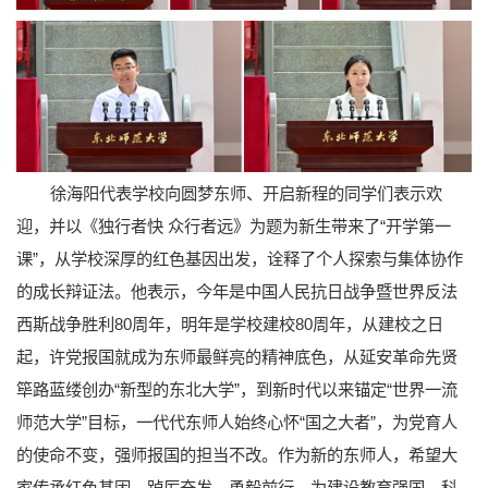
徐海阳代表学校向圆梦东师、开启新程的同学们表示欢
迎，并以《独行者快 众行者远》为题为新生带来了“开学第一
课”，从学校深厚的红色基因出发，诠释了个人探索与集体协作
的成长辩证法。他表示，今年是中国人民抗日战争暨世界反法
西斯战争胜利80周年，明年是学校建校80周年，从建校之日
起，许党报国就成为东师最鲜亮的精神底色，从延安革命先贤
筚路蓝缕创办“新型的东北大学”，到新时代以来锚定“世界一流
师范大学”目标，一代代东师人始终心怀“国之大者”，为党育人
的使命不变，强师报国的担当不改。作为新的东师人，希望大
家传承红色基因，踔厉奋发、勇毅前行，为建设教育强国、科