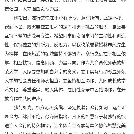
技强国、人才强国贡献力量。
他指出，独行之快在于心有所专、意有所向、坚定不移、
锲而不舍。既需要独立思考的定力和勇于挑战的胆识，更需要
坚持不懈的热爱与专注。希望同学们增强学习的主动性和创造
性，保持独立的判断力、反思力，以我校荣誉教授林志纯先生
为榜样，在所热爱的领域坚持不懈努力。众行之远在于相互依
靠、相互扶持、信念同频、力量同向。作为共育两代师表的师
范大学，大家要更加明白分享的意义，要用实际行动彰显师范
大学的社会责任和师表担当；要坚持相互协作、共同成长的学
术文化，尊重差异、融入集体，在良性竞争中团结协作，在开
放合作中共同进步。
独行如光，快在心无旁骛、坚定执着；众行如河，远在汇
聚众力、绵延不绝。徐海阳指出，真正的智慧在于将独行的快
速注入众行的持久框架，让个体自主探索与集体协作智慧完美