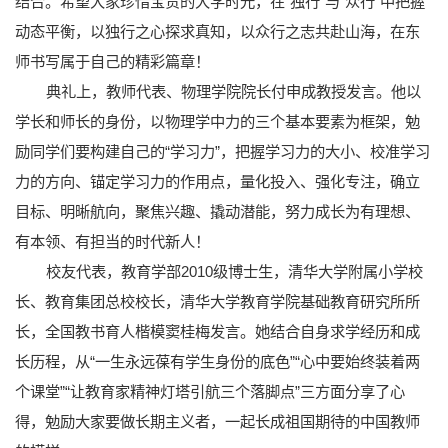
结合。希望大家珍惜宝贵的大学时光，在“独行”与“众行”中把握
动态平衡，以独行之心探求真知，以众行之志共赴山海，在东
师书写属于自己的精彩篇章！
典礼上，教师代表、物理学院院长付申成教授发言。他以
学长和师长的身份，以物理学中力的三个基本要素为框架，勉
励同学们要构建自己的“学习力”，把握学习力的大小、校准学习
力的方向、锚定学习力的作用点，量化投入、强化专注，确立
目标、明晰航向，聚焦兴趣、撬动潜能，努力成长为有理想、
有本领、有担当的时代新人！
校友代表，教育学部2010级博士生，清华大学附属小学校
长、教育集团总校校长，清华大学教育学院基础教育研究所所
长，全国教书育人楷模窦桂梅发言。她结合自身求学经历和成
长历程，从“一生永远葆有学生身份的底色”“心中要始终装着两
个课堂”“让教育家精神灯塔引航三个落脚点”三方面分享了心
得，勉励大家要做长期主义者，一起长成祖国期待的中国教师