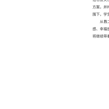
方案，并
围下，学
从教二十
感、幸福
将继续带