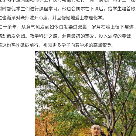
时时督促学生们进行课程学习。他也会偶尔在下课后，给学生唱首歌
生也渐渐对老师敞开心扉，并且慢慢地爱上物理化学。
余年，从意气风发到如今白发染过双鬓，岁月在脸上留下痕迹，
感却愈发强烈。教学科研之路，源自最初的热爱，投入满腔的赤诚，
着这份热忱砥砺前行，引领更多学子向着学术的高峰攀登。