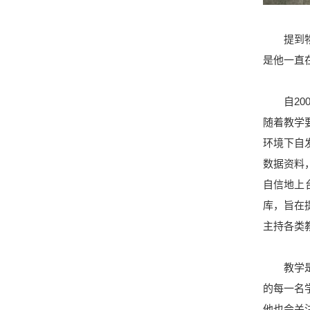
提到物理
是他一直
自200
随着教学
环境下自
数据资料
自信地上
库，旨在
主持各类
教学是一
的每一名
他也会关