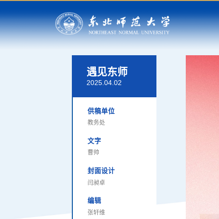
遇见东师
2025.04.02
供稿单位
教务处
文字
曹帅
封面设计
闫昶卓
编辑
张轩维