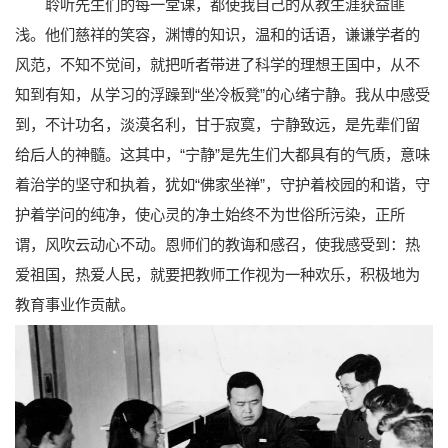
聆听先生们的每一堂课，都使我自己的从教生涯获益匪
浅。他们慈祥的笑容，渊博的知识，温和的话语，谦谦学者的
风范，不知不觉间，就把听者带进了科学的理想王国中，从不
知到有知，从学习的浮躁到“坐冷板凳”的心绪宁静。我从中感受
到，不计功名，淡漠名利，甘于寂寞，宁静致远，是先辈们留
给后人的神髓。这其中，“宁静”是先生们大都具有的气质，意味
着治学的坚守和执着，犹如“佛家坐禅”，守护着校园的和谐，守
护着学问的纯净，使心灵的净土始终不为世俗所污染，正所
谓，风吹云动心不动。恩师们的教诲和感召，使我感受到：热
爱祖国，热爱人民，就要把教师工作视为一种欢乐，积极地为
教育事业作贡献。