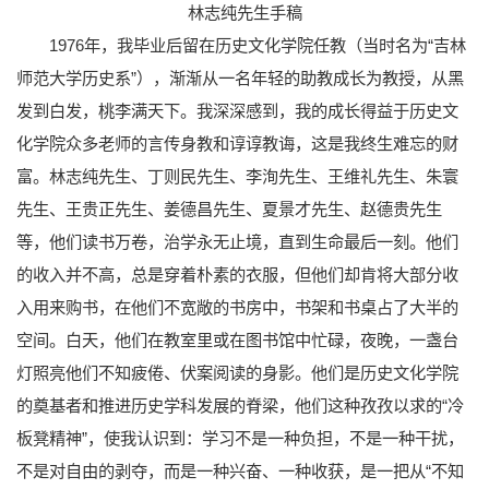
林志纯先生手稿
1976年，我毕业后留在历史文化学院任教（当时名为“吉林
师范大学历史系”），渐渐从一名年轻的助教成长为教授，从黑
发到白发，桃李满天下。我深深感到，我的成长得益于历史文
化学院众多老师的言传身教和谆谆教诲，这是我终生难忘的财
富。林志纯先生、丁则民先生、李洵先生、王维礼先生、朱寰
先生、王贵正先生、姜德昌先生、夏景才先生、赵德贵先生
等，他们读书万卷，治学永无止境，直到生命最后一刻。他们
的收入并不高，总是穿着朴素的衣服，但他们却肯将大部分收
入用来购书，在他们不宽敞的书房中，书架和书桌占了大半的
空间。白天，他们在教室里或在图书馆中忙碌，夜晚，一盏台
灯照亮他们不知疲倦、伏案阅读的身影。他们是历史文化学院
的奠基者和推进历史学科发展的脊梁，他们这种孜孜以求的“冷
板凳精神”，使我认识到：学习不是一种负担，不是一种干扰，
不是对自由的剥夺，而是一种兴奋、一种收获，是一把从“不知