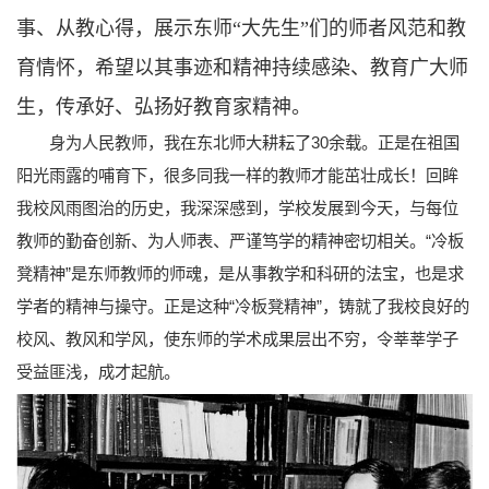
事、从教心得，展示东师“大先生”们的师者风范和教
育情怀，希望以其事迹和精神持续感染、教育广大师
生，传承好、弘扬好教育家精神。
身为人民教师，我在东北师大耕耘了30余载。正是在祖国
阳光雨露的哺育下，很多同我一样的教师才能茁壮成长！回眸
我校风雨图治的历史，我深深感到，学校发展到今天，与每位
教师的勤奋创新、为人师表、严谨笃学的精神密切相关。“冷板
凳精神”是东师教师的师魂，是从事教学和科研的法宝，也是求
学者的精神与操守。正是这种“冷板凳精神”，铸就了我校良好的
校风、教风和学风，使东师的学术成果层出不穷，令莘莘学子
受益匪浅，成才起航。