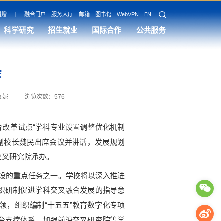
捐赠
融合门户
服务大厅
邮箱
图书馆
WebVPN
EN
科学研究
招生就业
国际合作
公共服务
会
真妮
浏览次数：
576
改革试点“学科专业设置调整优化机制
副校长魏民出席会议并讲话，发展规划
交叉研究院承办。
设的重点任务之一。学校将以深入推进
织研制促进学科交叉融合发展的指导意
，组织编制“十五五”教育数字化专项
台支撑体系，加强前沿交叉研究院等学