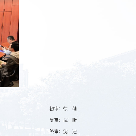
初审：徐 萌
复审：武 昕
终审：沈 迪