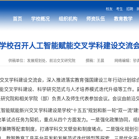
校友
考生
招聘
首页
学校概况
组织机构
师资队伍
教育教学
学校召开人工智能赋能交叉学科建设交流
供稿单位：发展规划处、前沿交叉研究院
撰稿：王晨
网络编辑：钞
交叉学科建设交流会，深入推进落实教育强国建设三年行动计划综合
赋能交叉学科建设、科学研究范式与人才培养模式迭代升级等工作。
叉研究院和相关学院（部）负责人及师生代表参加会议。会议由前沿
能赋能新兴交叉学科建设是学校“十五五”规划和新一轮“双一流”建
改革试点任务为契机，重点从四个方面发力。一是强化政策协同，组
师兼聘等配套制度，打通学科交叉壁垒和制度堵点。二是强化规划引领
设、数智教育工具平台开发和发展范式迭代转型等探索。三是优化平