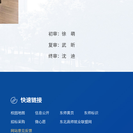
初审：徐 萌
复审：武 昕
终审：沈 迪
快速链接
校园地图
信息公开
东师黄页
东师标识
招标采购
微心愿
东北高师就业联盟网
网站意见反馈