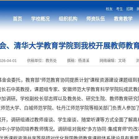
校友
考生
招聘
首页
学校概况
组织机构
师资队伍
教育教学
会、清华大学教育学院到我校开展教师教
6-04-01
供稿单位：教务处
撰稿：杨清溪
网络编辑：文琦
会委托，教育部“师范教育协同提质计划”课程资源建设课题组到
院长石中英教授，课题组专家、安徽师范大学教育科学学院阮成武教
参加调研。学校副校长邬志辉以及教务处、研究生院、教师教育研究
江师范大学、白城师范学院、牡丹江师范学院等相关部门负责人参加
展开，调研组通过教师座谈、学生座谈、随堂听课等方式全面了解高
中小学协同培养教师情况。调研组对我校“多方协同·集成育师”的
间优质课程资源共享等举措对优化我国教师教育课程体系建设具有重