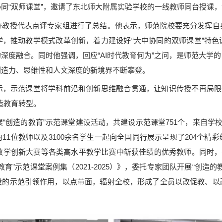
同“双师课堂”，邀请了东北师大附属实验学校的一线教师同台授课
授代表点评专家组进行了总结。他表示，师范院校要充分发挥自
学，推动教学模式改革创新，着力建设好“大中协同的双师课堂”特色
深度融合。同时他强调，回应“AI时代教育何为”之问，是师范大学
创造力、思维性和人文深度的新境界不断攀登。
示范课堂将学科前沿和创新思维融合贯通，让知识传授不再局限于
创造教育转型。
创造的教育”示范课堂建设活动，共建设示范课堂751个，来自学校
11位教师以及3100余名学生一起向全国同行展示呈现了204个精
教学创新大赛等各类高水平教学比赛中斩获佳绩的优秀教师。同时，
育”示范课堂案例集（2021-2025）》，委托专家团队开展“创造
设的示范引领作用，以点带面，辐射全校，形成了全员以改促教、以