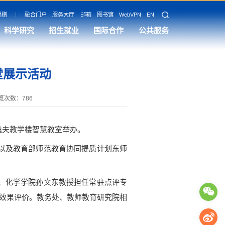
捐赠
融合门户
服务大厅
邮箱
图书馆
WebVPN
EN
科学研究
招生就业
国际合作
公共服务
堂展示活动
览次数：
786
区逸夫教学楼智慧教室举办。
以及教育部师范教育协同提质计划东师
、化学学院孙文东教授担任常驻点评专
堂效果评价。教务处、教师教育研究院相