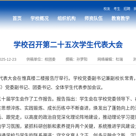
校友
考生
招聘
首页
学校概况
组织机构
师资队伍
教育教学
学校召开第二十五次学生代表大会
5-12-23
供稿单位：校团委
撰稿：孙梦阳
网络编辑：杜瑞
代表大会在惟真楼二楼报告厅举行。学校党委副书记兼副校长常青
部）党委副书记、团委书记、全体学生代表参加会议。
届学生会作了工作报告。报告指出：学生会在学校党委领导下、
在思想淬炼、实践锻炼、成长历练中不断奋进，焕发出了蓬勃向上的
话、跟党走，以高度的政治自觉深化理论阵地建设，推动理论学习提
的学习氛围，紧抓科研创新和素养提升两个关键，系统推进学风建设
畅通学校与学生的联系渠道；守文化育人之正，创多元融合之新，沉