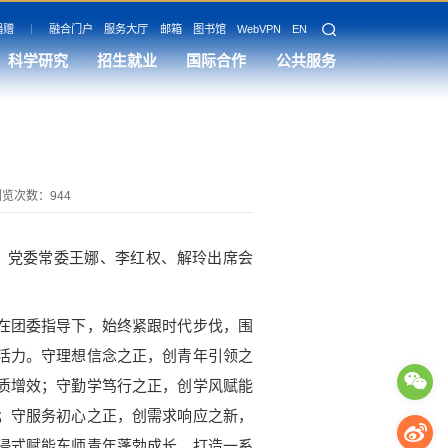
捐赠
融合门户
服务大厅
邮箱
图书馆
WebVPN
EN
科学研究
招生就业
国际合作
公共服务
浏览次数：
944
，党委常委王娜、李红权、解玲出席会
在团委指导下，始终紧跟时代步伐，围
活力。守理想信念之正，创青年引领之
质增效；守勤学笃行之正，创学风赋能
；守服务初心之正，创需求响应之新，
浸式赋能东师青年蓬勃成长，打造一系