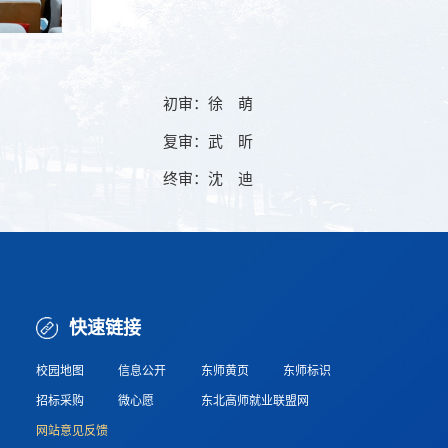
初审：徐 萌
复审：武 昕
终审：沈 迪
快速链接
校园地图
信息公开
东师黄页
东师标识
招标采购
微心愿
东北高师就业联盟网
网站意见反馈