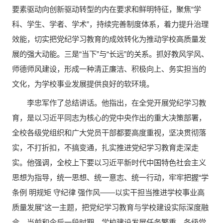
要素驱动向创新驱动转型的内在要求和鲜明特征，聚焦“学
科、学生、学者、学术”，持续完善制度体系，着力提升治理
效能，切实把党纪学习教育的成效转化为推动学校高质量发
展的强大动能。三是“当下”与“长远”的关系。抓好教风学风、
师德师风建设，形成一种清正廉洁、积极向上、务实担当的
文化，为学校事业发展提供良好的软环境。
李忠军作了总结讲话。他指出，在全党开展党纪学习教
育，是以习近平同志为核心的党中央作出的重大决策部署，
全校各级党组织和广大党员干部都要高度重视，坚决贯彻落
实，不打折扣，不搞变通，扎实推进党纪学习教育走深走
实。他强调，全校上下要以习近平新时代中国特色社会主义
思想为指导，统一思想、统一意志、统一行动，牢牢把握“学
条例 明规矩 守纪律 强作风——以实干担当推进学校事业高
质量发展”这一主题，把党纪学习教育与学校建设实际深度融
合。当前和今后一段时期，学校建设发展任务繁重，各级党