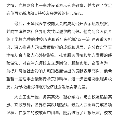
之情，向校友会老一辈建设者表示崇高敬意，并表达了立足
岗位再立新功和支持校友会建设的信心决心。
最后，王延代表学校向大会的成功召开表示热烈祝贺，
并向在津校友和各界朋友致以诚挚的问候。他向与会人员介
绍了学校光荣的建校历史和近年来抢抓“双一流”建设重大机
遇，深入推进内涵式发展取得的成绩和进展，充分肯定了天
津校友会内聚人心外树形象、扎实服务母校和地方发展的经
验做法，对在津东师校友立足岗位、脚踏实地、奋发有为，
为提升母校社会影响力和知名度做出的贡献表示感谢。他希
望新一届理事会能够传承东师精神，进一步团结凝聚服务校
友，为母校建设和地方经济社会发展贡献力量。
大会庄重严谨、务实高效、凝心聚力，与会校友热情高
涨、欢欣鼓舞，各界嘉宾反响热烈。最后大会圆满完成各项
议程，在激昂的校歌声中闭幕。随后进行了汇报展演，校友