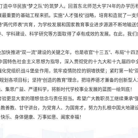
中华民族“梦之队”的筑梦人。回首东北师范大学74年的办学历
展最重要的基础工程来抓。实施“人才强校”战略，培育和造就了一支
持“两代师表”共育，为学校发展和国家教育事业进步源源不断地输送
养、学科建设、科学研究等方面取得了卓有成效的发展。在此，我们
推进“双一流”建设的关键之年，也是收官“十三五”、布局“十四
中国特色社会主义思想为指导，深入贯彻党的十九大和十九届四中
强化党组织战斗堡垒作用，筑牢疫情防控的铜墙铁壁；紧盯第一轮“双
展规划各项目标；坚持“创造的教育”理念，把培养德才兼备的创新型
远、集思广益、严谨科学，将新时代学校事业发展的蓝图一绘到底！
更显大家的理想信念与责任担当。希望广大教职员工继续秉承“强
乐教善教、甘守讲台，为党育人、为国育才，努力为扎根中国大地建
快乐、身体健康、万事如意、阖家幸福！