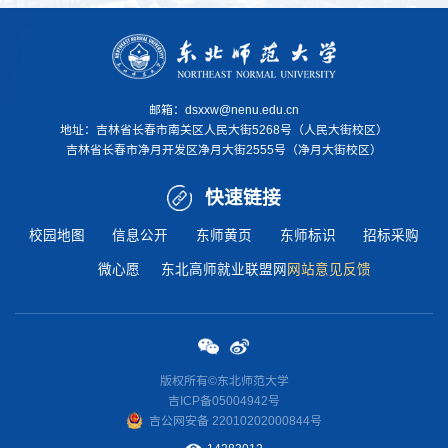
邮箱：dsxxw@nenu.edu.cn
地址：
吉林省长春市南关区人民大街5268号（人民大街校区）
吉林省长春市净月开发区净月大街2555号（净月大街校区）
快速链接
校园地图
信息公开
东师黄页
东师标识
招标采购
微心愿
东北高师就业联盟网
网站意见反馈
版权所有©东北师范大学
吉ICP备05004942号
吉公网安
备 22010202000844
号