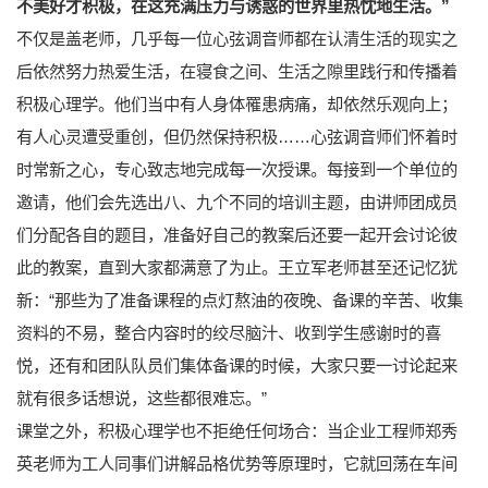
不美好才积极，在这充满压力与诱惑的世界里热忱地生活。”
不仅是盖老师，几乎每一位心弦调音师都在认清生活的现实之
后依然努力热爱生活，在寝食之间、生活之隙里践行和传播着
积极心理学。他们当中有人身体罹患病痛，却依然乐观向上；
有人心灵遭受重创，但仍然保持积极……心弦调音师们怀着时
时常新之心，专心致志地完成每一次授课。每接到一个单位的
邀请，他们会先选出八、九个不同的培训主题，由讲师团成员
们分配各自的题目，准备好自己的教案后还要一起开会讨论彼
此的教案，直到大家都满意了为止。王立军老师甚至还记忆犹
新：“那些为了准备课程的点灯熬油的夜晚、备课的辛苦、收集
资料的不易，整合内容时的绞尽脑汁、收到学生感谢时的喜
悦，还有和团队队员们集体备课的时候，大家只要一讨论起来
就有很多话想说，这些都很难忘。”
课堂之外，积极心理学也不拒绝任何场合：当企业工程师郑秀
英老师为工人同事们讲解品格优势等原理时，它就回荡在车间