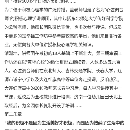
响了持续500多个日夜的美好旋律……
为了便于积极心理学的广泛传播，盖老师组建了名为“心弦调音
师”的积极心理学讲师团，其中包括东北师范大学传媒科学学院
的孟翀老师，他擅长团队微信宣传，也多次参与授课，但成员
中更多的是幸福工作坊中参与度较高的学员，他们来自各行各
业，无偿向各大单位讲授积极心理学相关知识。
渐渐地，讲师团在最初的18人基础上不断壮大，第三期幸福工
作坊还在以“黄埔心校”的微信群形式继续着，人数多达五六百
人。心弦调音师们在东北师大、吉林交通学院、长春大学，辽
源市谦宁小学以及大连红旗高中等单位奔走授课，反响热烈。
大连红旗高中的20位教师来长春学习后，每人学习讲授其中一
节课，返校后为全校教师进行培训；济南一位幼儿园园长北上
取经后，为全园家长复制开设了培训……
第二乐章
“我的积极不是因为生活美好才积极，而是因为接纳了生活中的