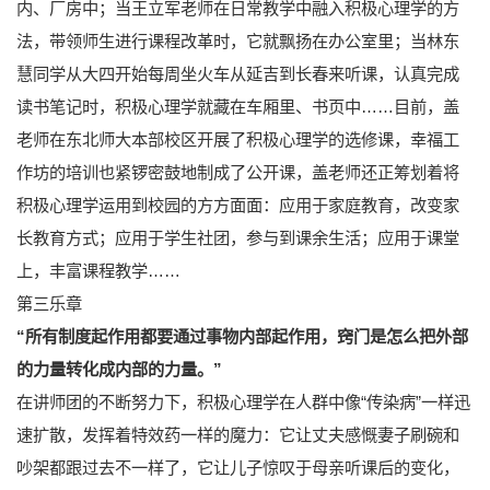
内、厂房中；当王立军老师在日常教学中融入积极心理学的方
法，带领师生进行课程改革时，它就飘扬在办公室里；当林东
慧同学从大四开始每周坐火车从延吉到长春来听课，认真完成
读书笔记时，积极心理学就藏在车厢里、书页中……目前，盖
老师在东北师大本部校区开展了积极心理学的选修课，幸福工
作坊的培训也紧锣密鼓地制成了公开课，盖老师还正筹划着将
积极心理学运用到校园的方方面面：应用于家庭教育，改变家
长教育方式；应用于学生社团，参与到课余生活；应用于课堂
上，丰富课程教学……
第三乐章
“所有制度起作用都要通过事物内部起作用，窍门是怎么把外部
的力量转化成内部的力量。”
在讲师团的不断努力下，积极心理学在人群中像“传染病”一样迅
速扩散，发挥着特效药一样的魔力：它让丈夫感慨妻子刷碗和
吵架都跟过去不一样了，它让儿子惊叹于母亲听课后的变化，