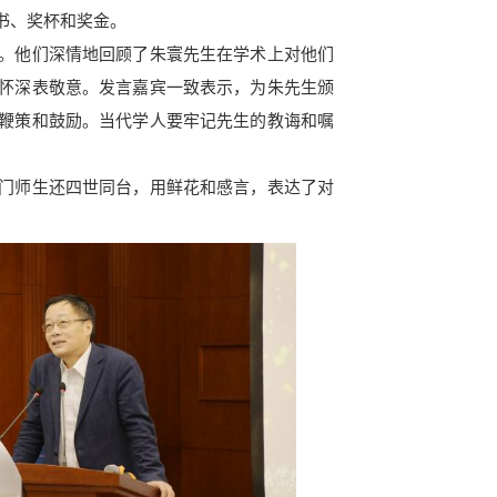
书、奖杯和奖金。
。他们深情地回顾了朱寰先生在学术上对他们
怀深表敬意。发言嘉宾一致表示，为朱先生颁
鞭策和鼓励。当代学人要牢记先生的教诲和嘱
门师生还四世同台，用鲜花和感言，表达了对