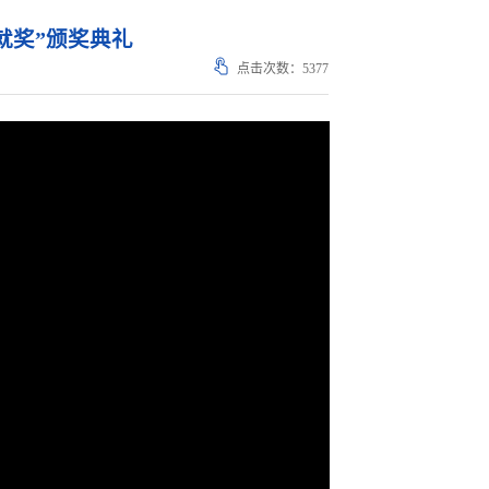
就奖”颁奖典礼
点击次数：
5377