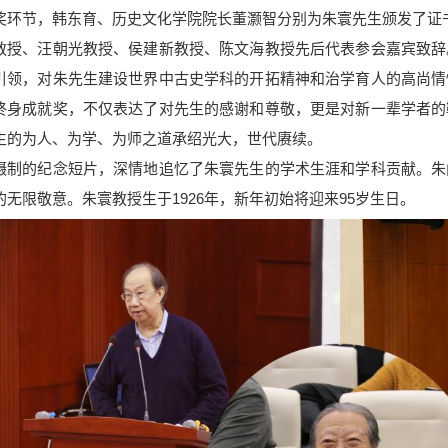
奖环节，韩东育、历史文化学院院长董灏智分别为朱寰先生颁发了证
、汪朝光教授、侯建新教授、陈文海教授先后代表参会嘉宾致辞
引领，对朱先生建设世界中古史学科的开拓精神和治学育人的高尚情
终身成就奖，不仅表达了对先生的感谢和尊敬，更是对新一辈学者的
生的为人、为学、为师之道承绍光大，世代赓续。
的纪念短片，深情地追忆了朱寰先生的学术生涯和学科贡献。朱
的无限敬意。朱寰教授生于1926年，新年初始将迎来95岁生日。