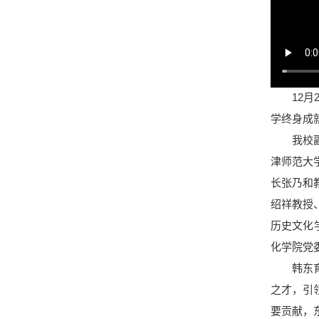
12月2
学终身成
我校副校
津师范大
长张乃和
绍祥教授
历史文化
化学院党
韩东育在
之才，引
要贡献，