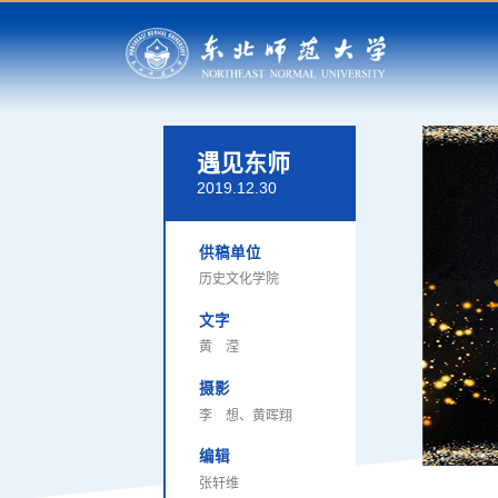
遇见东师
2019.12.30
供稿单位
历史文化学院
文字
黄 滢
摄影
李 想、黄晖翔
编辑
张轩维