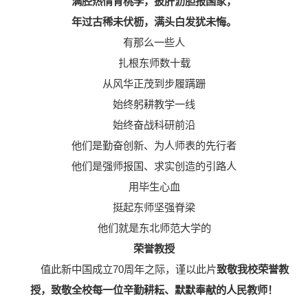
满腔热情育桃李，披肝沥胆报国家，
年过古稀未伏枥，满头白发犹未悔。
有那么一些人
扎根东师数十载
从风华正茂到步履蹒跚
始终躬耕教学一线
始终奋战科研前沿
他们是勤奋创新、为人师表的先行者
他们是强师报国、求实创造的引路人
用毕生心血
挺起东师坚强脊梁
他们就是东北师范大学的
荣誉教授
值此新中国成立70周年之际，谨以此片
致敬我校荣誉教
授，致敬全校每一位辛勤耕耘、默默奉献的人民教师！