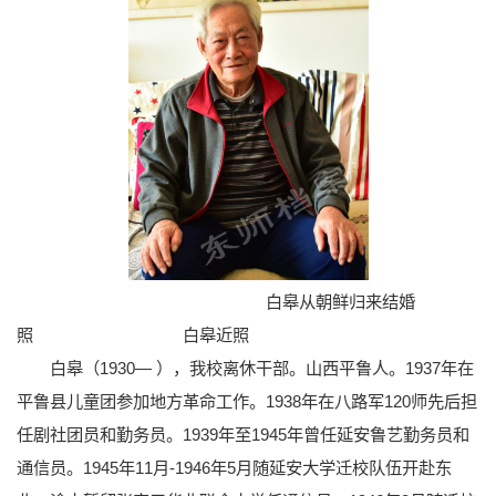
白皋从朝鲜归来结婚
照 白皋近照
白皋（1930— ），我校离休干部。山西平鲁人。1937年在
平鲁县儿童团参加地方革命工作。1938年在八路军120师先后担
任剧社团员和勤务员。1939年至1945年曾任延安鲁艺勤务员和
通信员。1945年11月-1946年5月随延安大学迁校队伍开赴东