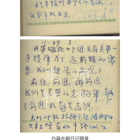
白皋在朝日记摘录