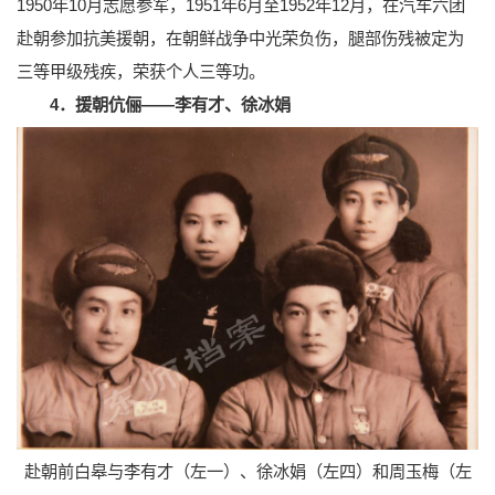
1950年10月志愿参军，1951年6月至1952年12月，在汽车六团
赴朝参加抗美援朝，在朝鲜战争中光荣负伤，腿部伤残被定为
三等甲级残疾，荣获个人三等功。
4．援朝伉俪——李有才、徐冰娟
赴朝前白皋与李有才（左一）、徐冰娟（左四）和周玉梅（左