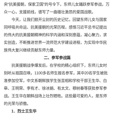
央“抗美援朝，保家卫国”的号令下，东师儿女踊跃参军参战，万
众一心，支援前线，谱写了一曲雄壮激昂的爱国战歌。
今天，让我们掀开尘封的历史记忆，回望东师儿女与国家
同呼吸共命运、抗美援朝的光荣历程，感悟习近平总书记提出
的伟大的抗美援朝精神的科学内涵和深刻意蕴，凝心聚力，求
实创造，不断推进世界一流师范大学建设进程，为实现中华民
族伟大复兴继续贡献东师力量。
二、参军参战篇
抗美援朝战争爆发后，在学校的精心组织下，东师儿女时
刻听从祖国召唤，1100多名师生报名参军，其中20名学生被批
准参加空军，中文系朝鲜族学生张显相和学校干部王生华、白
皋、王明荣、李有才、徐冰娟、有太文、穆树春等获批参军参
战。王生华在朝鲜战场上壮烈牺牲。这些最可爱的人，是东师
的光荣与骄傲。
1．烈士王生华