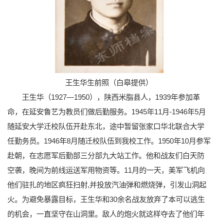
王生华生前照（白皋提供）
王生华（1927—1950），陕西米脂县人，1939年参加革
命，在延安鲁艺为教员们做后勤服务。1945年11月-1946年5月
随延安大学迁校队伍开赴东北，途中暂留张家口华北联合大学
任勤务员。1946年8月随迁校队伍到我校工作。1950年10月参军
赴朝，在志愿军后勤部三分部九大站工作。他和战友们白天防
空袭，晚间为前线运送军用物资等。11月的一天，美军飞机向
他们驻扎的地区疯狂扫射,并投放汽油弹和燃烧弹，引发山洞起
火。为避免暴露目标，王生华和30余名战友放弃了本可以逃生
的机会，一直坚守在山洞里。敌人的炮火就这样夺去了他们年