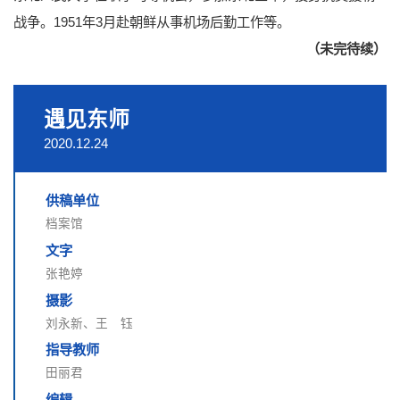
战争。1951年3月赴朝鲜从事机场后勤工作等。
（未完待续）
遇见东师
2020.12.24
供稿单位
档案馆
文字
张艳婷
摄影
刘永新、王 钰
指导教师
田丽君
编辑