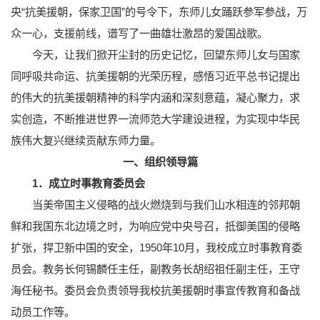
央“抗美援朝，保家卫国”的号令下，东师儿女踊跃参军参战，万
众一心，支援前线，谱写了一曲雄壮激昂的爱国战歌。
今天，让我们掀开尘封的历史记忆，回望东师儿女与国家
同呼吸共命运、抗美援朝的光荣历程，感悟习近平总书记提出
的伟大的抗美援朝精神的科学内涵和深刻意蕴，凝心聚力，求
实创造，不断推进世界一流师范大学建设进程，为实现中华民
族伟大复兴继续贡献东师力量。
一、组织领导篇
1．成立时事教育委员会
当美帝国主义侵略的战火燃烧到与我们山水相连的邻邦朝
鲜和我国东北边境之时，为响应党中央号召，抵御美国的侵略
扩张，捍卫新中国的安全，1950年10月，我校成立时事教育委
员会。教务长何锡麟任主任，副教务长胡绍祖任副主任，王守
海任秘书。委员会负责领导我校抗美援朝时事宣传教育和备战
动员工作等。