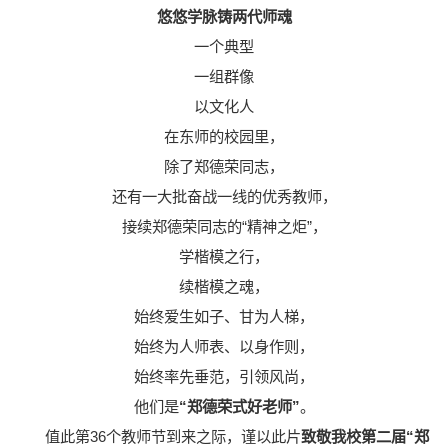
悠悠学脉铸两代师魂
一个典型
一组群像
以文化人
在东师的校园里，
除了郑德荣同志，
还有一大批奋战一线的优秀教师，
接续郑德荣同志的“精神之炬”，
学楷模之行，
续楷模之魂，
始终爱生如子、甘为人梯，
始终为人师表、以身作则，
始终率先垂范，引领风尚，
他们是
“郑德荣式好老师”
。
值此第36个教师节到来之际，谨以此片
致敬我校第二届“郑