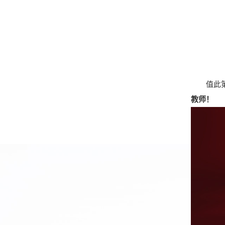
值此第3
教师！