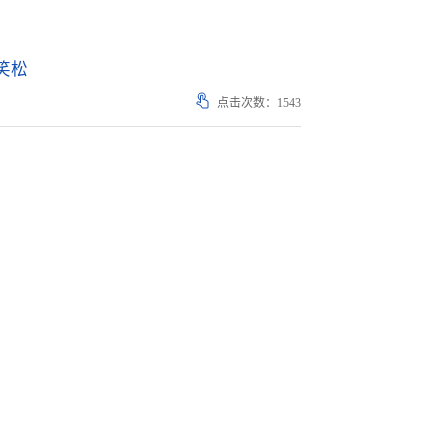
笑松
点击次数：
1543
，