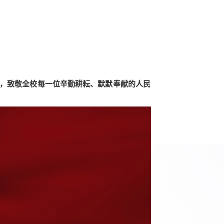
”，致敬全校每一位辛勤耕耘、默默奉献的人民