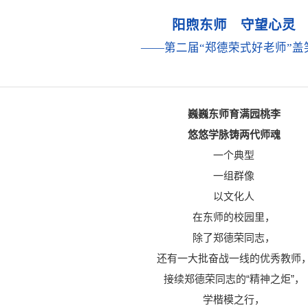
阳煦东师 守望心灵
——第二届“郑德荣式好老师”盖
巍巍东师育满园桃李
悠悠学脉铸两代师魂
一个典型
一组群像
以文化人
在东师的校园里，
除了郑德荣同志，
还有一大批奋战一线的优秀教师
接续郑德荣同志的“精神之炬”，
学楷模之行，