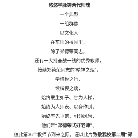
悠悠学脉铸两代师魂
一个典型
一组群像
以文化人
在东师的校园里，
除了郑德荣同志，
还有一大批奋战一线的优秀教师，
接续郑德荣同志的“精神之炬”，
学楷模之行，
续楷模之魂，
始终爱生如子、甘为人梯，
始终为人师表、以身作则，
始终率先垂范，引领风尚，
他们是
“郑德荣式好老师”
。
值此第36个教师节到来之际，谨以此片
致敬我校第二届“郑