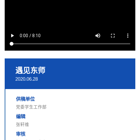
遇见东师
2020.06.28
供稿单位
党委学生工作部
编辑
张轩维
审核