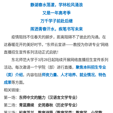
静湖春水荡漾，学林松风涌浪
又是一年高考季
万千学子前赴后继
挥洒青春汗水，疾笔书写未来
疫情阻挡不住春天的脚步，距离阻碍不了彼此的沟通。在
这春暖花开的美好时节，“东师云宣讲——教授为你讲专业”网络
直播招生宣传系列活动正式启航！
东北师范大学于3月28日起陆续开展网络直播招生宣传系列
活动。每次邀请一个学院（部）进行直播，
聚焦本科招生专业
（类）介绍
，内容包括
师资力量、人才培养、就业情况、特色
成果
等方面。
相关链接：
第一场：
东师中文的魅力（汉语言文学专业）
第二场：
青蓝赓续 史苑春秋（历史学专业）
第三场：
松高芝兰 教育诗篇（教育学类：教育学、小学教