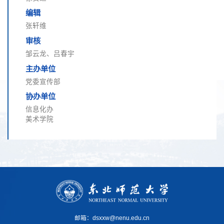
编辑
张轩维
审核
邹云龙、吕春宇
主办单位
党委宣传部
协办单位
信息化办
美术学院
邮箱：dsxxw@nenu.edu.cn