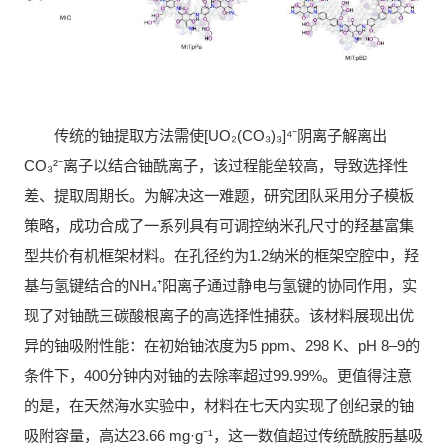
传统的铀提取方法需使[UO₂(CO₃)₃]⁴⁻阴离子解离出
CO₃²⁻离子以结合铀酰离子，该过程能垒较高，导致选择性
差、提取周期长。为解决这一难题，研究团队采用分子模板
策略，成功合成了一系列具有可调控纳米孔尺寸的羟基富集
型共价有机框架材料。在孔径约为1.2纳米的框架空腔中，羟
基与氢键结合的NH₄⁺阳离子通过静电与氢键的协同作用，实
现了对铀酰三碳酸根离子的高选择性捕获。该材料展现出优
异的铀吸附性能：在初始铀浓度为5 ppm、298 K、pH 8–9的
条件下，400分钟内对铀的去除率超过99.99%。更值得注意
的是，在天然海水实验中，材料在七天内实现了创纪录的铀
吸附容量，高达23.66 mg·g⁻¹，这一数值超过传统酰胺肟基吸