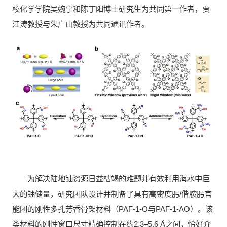
校化学学院吴婉宁和陈丁阳博士研究生为共同第一作者，贾
江涛教授与朱广山教授为共同通讯作者。
为解决陆地铀资源日益枯竭的难题并有效利用海水中巨
大的铀储量，研究团队设计并制备了具有高密度肟/偕胺肟官
能团的刚性多孔芳香骨架材料（PAF-1-O与PAF-1-AO）。该
类材料的刚性窗口尺寸精确控制在约2.3–5.6 Å之间，恰好介