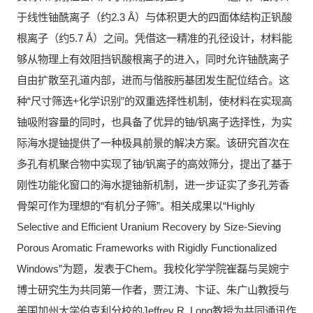
于线性铀酰离子（约2.3 Å）与体积更大的四面体结构正钒酸
根离子（约5.7 Å）之间。凭借这一精准的孔径设计，材料能
够从物理上有效阻挡钒酸根离子的进入，同时允许铀酰离子
自由扩散至孔道内部，进而与偕胺肟基团发生配位结合。这
种“尺寸筛选+化学识别”的双重选择性机制，使材料在实现高
铀吸附容量的同时，也具备了优异的铀/钒离子选择性，为实
际海水提铀提供了一种极具前景的解决方案。该研究首次在
多孔有机聚合物中实现了铀/钒离子的高效筛分，提出了基于
刚性功能化窗口的海水提铀新机制，进一步证实了多孔芳香
骨架可作为理想的“有机分子筛”。相关成果以“Highly
Selective and Efficient Uranium Recovery by Size-Sieving
Porous Aromatic Frameworks with Rigidly Functionalized
Windows”为题，发表于Chem。我校化学学院崔磊与吴婉宁
博士研究生为共同第一作者，贾江涛、卞证、朱广山教授与
美国加州大学伯克利分校的Jeffrey R. Long教授为共同通讯作