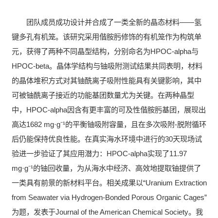
团队成员成功设计并合成了一类全新的晶态材料——氢
键多孔有机笼。该研究采用偕胺肟修饰的有机笼作为构筑单
元，获得了两种不同晶型结构，分别命名为HPOC-alpha与
HPOC-beta。晶体学结构与铀吸附测试结果共同表明，材料
的晶体堆积方式对其铀酰离子吸附性能具有关键影响，其中
可被铀酰离子接近的功能基团数量尤为关键。在两种晶型
中，HPOC-alpha因含有更丰富的可及性偕胺肟基团，展现出
高达1682 mg·g⁻¹的平衡铀吸附容量，且在多次吸附-脱附循环
后仍能保持优良性能。在真实海水环境中进行的30天现场试
验进一步验证了其应用潜力：HPOC-alpha实现了11.97
mg·g⁻¹的铀回收量，为从海水中经济、高效地提取铀提供了
一类具有前景的新材料平台。相关成果以“Uranium Extraction
from Seawater via Hydrogen‐Bonded Porous Organic Cages”
为题，发表于Journal of the American Chemical Society。我