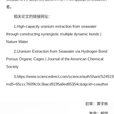
者。
相关论文的链接网址：
1.High-capacity uranium extraction from seawater
through constructing synergistic multiple dynamic bonds |
Nature Water
2.Uranium Extraction from Seawater via Hydrogen Bond
Porous Organic Cages | Journal of the American Chemical
Society
3.https://www.sciencedirect.com/science/authShare/S24
md5=65ccc7609fc0c3bacd9195a8ed85354c&dgcid=coauthor
初审：黄宇彬
复审：解悦