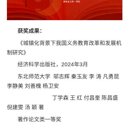
获奖成果：
《城镇化背景下我国义务教育改革和发展机
制研究》
经济科学出版社，2024年3月
东北师范大学 邬志辉 秦玉友 李 涛 凡勇昆
李静美 刘善槐 杨卫安
丁学森 王 红 付昌奎 陈昌盛
倪建雯 汤 颖 著
著作论文类一等奖